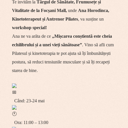
Te invităm la
Târgul de Sănătate, Frumusețe și
Vitalitate de la Focșani Mall,
unde
Ana Horodinca,
Kinetoterapeut și Antrenor Pilates
, va susține un
workshop special!
Ana ne va arăta de ce
„Mișcarea conștientă este cheia
echilibrului și a unei vieți sănătoase”
. Vino să afli cum
Pilatesul și kinetoterapia te pot ajuta să îți îmbunătățești
postura, să reduci tensiunile musculare și să îți recapeți
starea de bine.
Când: 23-24 mai
Ora: 11:00 – 13:00