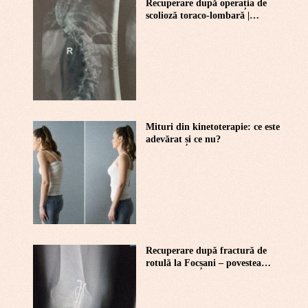
Recuperare după operația de
scolioză toraco-lombară |
Kinetoterapie Focșani – Povestea
Dianei
Mituri din kinetoterapie: ce este
adevărat și ce nu?
Recuperare după fractură de
rotulă la Focșani – povestea
Codinei și succesul kinetoterapiei