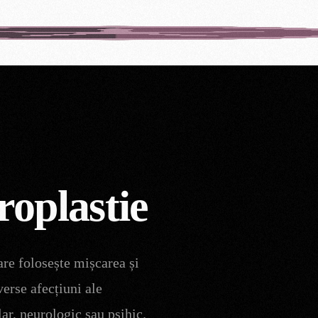
roplastie
are folosește mișcarea și
verse afecțiuni ale
ar, neurologic sau psihic.