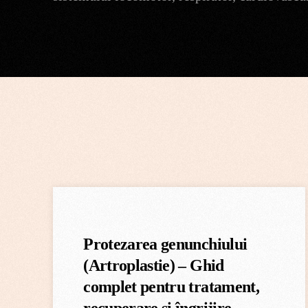
admin
Protezarea genunchiului
(Artroplastie) – Ghid
complet pentru tratament,
recuperare și îngrijire